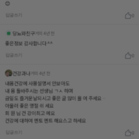
😊
답글쓰기
0
당뇨와친구
거의 4년 전
좋은정보 감사합니다 ^^
답글쓰기
0
건강과나
거의 4년 전
내몸건강에 사묭설명서 안보아도
내 몸 돌바주시는 선생님 ㄱㅅ 하며
금일도 즐거운날되시고 좋은 글 많이 올 여 주세요ᆢ
아울러 좋은 명절 쉬 세요
회 원 님 건 강이최고 에요
건강에 대하여 멘토 멘트 해요스고 하세요
답글쓰기
0