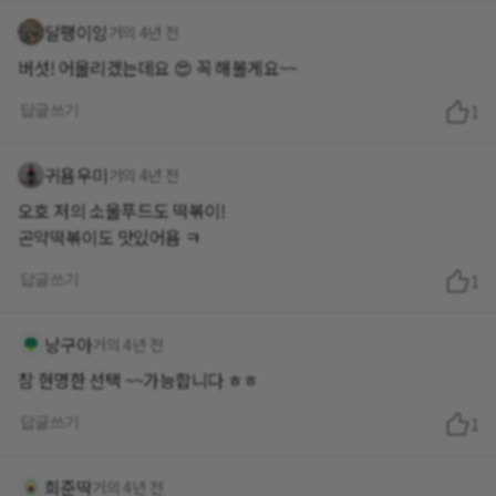
달팽이잉
거의 4년 전
버섯! 어울리겠는데요 😍 꼭 해볼게요~~
답글쓰기
1
귀욤우미
거의 4년 전
오호 저의 소울푸드도 떡볶이!
곤약떡볶이도 맛있어욤 ㅋ
답글쓰기
1
낭구아
거의 4년 전
참 현명한 선택 ~~가능합니다 ㅎㅎ
답글쓰기
1
희준딱
거의 4년 전