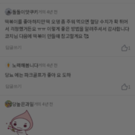
돌돌이맛쿠키
거의 4년 전
떡볶이를 좋아하지만 떡 오뎅 좀 주워 먹으면 혈당 수치가 확 튀어
서 걱정했거든요 ㅠㅠ 이렇게 좋은 방법을 알려주셔서 감사합니다
코치님 다음에 떡볶이 만들때 참고할게요 🥰
답글쓰기
1
노력해봅니다
거의 4년 전
당뇨 에는 파크골프가 좋아 요 도하
답글쓰기
1
당높은과일
거의 4년 전