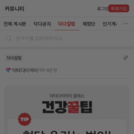
커뮤니티
로그인
회원가입
전체 게시판
닥다공지
닥다칼럼
체험단
인기게시글
닥다칼럼
닥터다이어리
거의 4년 전