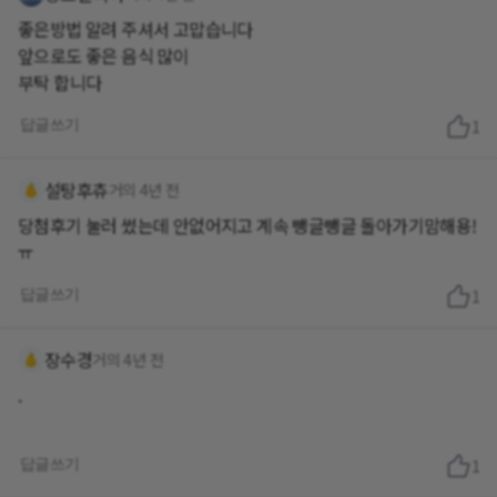
좋은방법 알려 주셔서 고맙습니다
앞으로도 좋은 음식 많이
부탁 합니다
답글쓰기
1
설탕후츄
거의 4년 전
당첨후기 눌러 썼는데 안없어지고 계속 뺑글뺑글 돌아가기맘해용!
ㅠ
답글쓰기
1
장수경
거의 4년 전
.
답글쓰기
1