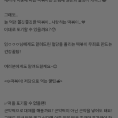
그래도..
늘 먹던 쫄깃쫄깃한 떡볶이.. 사랑하는 떡볶이.. 💙
이대로 포기할 수 있을까요? 🥹
임ㅇㅇㅇ님에게도 알려드린 혈당을 올리는 떡볶이 무죄로 만드는
건강꿀팁!
여러분에게도 알려드릴게요~😉
<🥘떡볶이! 저당으로 먹는 꿀팁🍯>
✅떡을 포기할 수 없을땐!
곤약떡으로 대체를 해볼까요? 곤약떡이 아닌 곤약을 넣어도 돼요!
그래도 일반 떡을 먹고 싶다면 아주 얇은 떡을 조금만 추가하여 하