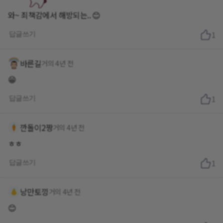
와~ 죄책감에서 해방되는.. 😊
답글쓰기
1
바른길
거의 4년 전
😁
답글쓰기
1
깐돌이2짱
거의 4년 전
ㅎㅎ
답글쓰기
1
낭만토낑
거의 4년 전
😊