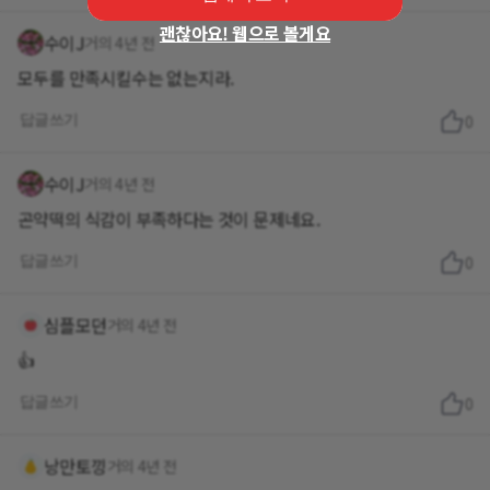
괜찮아요! 웹으로 볼게요
수이J
거의 4년 전
모두를 만족시킬수는 없는지라.
답글쓰기
0
수이J
거의 4년 전
곤약떡의 식감이 부족하다는 것이 문제네요.
답글쓰기
0
심플모던
거의 4년 전
👍
답글쓰기
0
낭만토낑
거의 4년 전