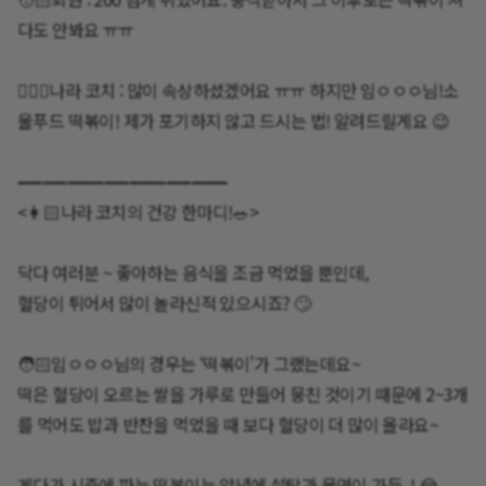
다도 안봐요 ㅠㅠ
🙍🏻‍♀️나라 코치 : 많이 속상하셨겠어요 ㅠㅠ 하지만 임ㅇㅇㅇ님!소
울푸드 떡볶이! 제가 포기하지 않고 드시는 법! 알려드릴게요 😉
<👩🏻나라 코치의 건강 한마디!🥗>
닥다 여러분 ~ 좋아하는 음식을 조금 먹었을 뿐인데,
혈당이 튀어서 많이 놀라신적 있으시죠? 🙄
🧑🏻임ㅇㅇㅇ님의 경우는 ‘떡볶이’가 그랬는데요~
떡은 혈당이 오르는 쌀을 가루로 만들어 뭉친 것이기 때문에 2~3개
를 먹어도 밥과 반찬을 먹었을 때 보다 혈당이 더 많이 올라요~
게다가 시중에 파는 떡볶이는 양념에 설탕과 물엿이 가득..! 😂