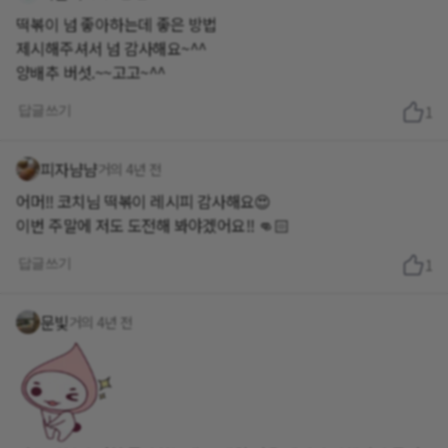
떡볶이 넘 좋아하는데 좋은 방법
제시해주셔서 넘 감사해요~^^
양배추 버섯.~~고고~^^
답글쓰기
1
피자냠냠
거의 4년 전
어머!! 코치님 떡볶이 레시피 감사해요😍
이번 주말에 저도 도전해 봐야겠어요!! 👊🏻
답글쓰기
1
문빛
거의 4년 전