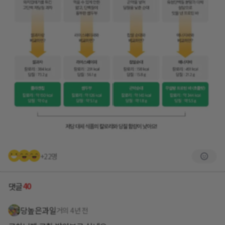
+22명
40
댓글
당높은과일
거의 4년 전