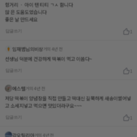
헝거리 ㆍ 아이 텐 티티 ㄱㅅ 함니다
많 은 도움도었습니다
좋은 날 만드세요
답글쓰기
1
임재범님의비상
거의 4년 전
선생님 덕분에 건강하게 떡볶이 먹고 이씀다~
답글쓰기
1
에스텔
거의 4년 전
저당 떡볶이 양념장을 직접 만들고 떡대신 길쭉하게 새송이썰어넣
고 소세지넣고 먹으면 맛있더라구요~~~
답글쓰기
1
강오틸리아
거의 4년 전