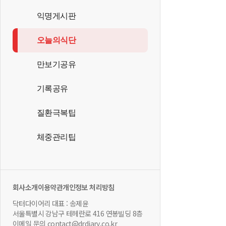
익명게시판
오늘의식단
만보기공유
기록공유
질환극복팁
체중관리팁
회사소개
이용약관
개인정보 처리방침
닥터다이어리 대표 : 송제윤
서울특별시 강남구 테헤란로 416 연봉빌딩 8층
이메일 문의 contact@drdiary.co.kr