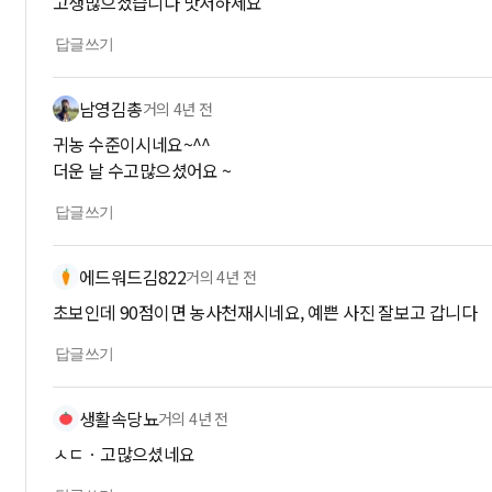
고생많으셨습니다 맛저하세요
답글쓰기
남영김총
거의 4년 전
귀농 수준이시네요~^^
더운 날 수고많으셨어요 ~
답글쓰기
에드워드김822
거의 4년 전
초보인데 90점이면 농사천재시네요, 예쁜 사진 잘보고 갑니다
답글쓰기
생활속당뇨
거의 4년 전
ㅅㄷㆍ고많으셨네요