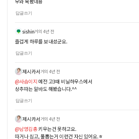
우와 욕봤네용
답글쓰기
sishin
거의 4년 전
즐겁게 하루를 보내셨군요.
답글쓰기
제시카서
거의 4년 전
@사슴이지
예전 고3때 비닐하우스에서
상추따는 알바도 해봤습니다.^^
답글쓰기
제시카서
거의 4년 전
@남영김총
키우는건 못하고요.
따거나 심고, 풀뽑는거 이런건 자신 있어요.ㅎ