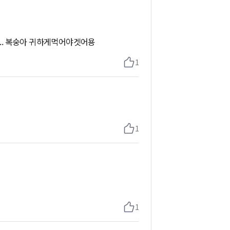
. 복숭아 귀하게먹어야겟어용
1
1
1