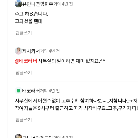
유란나연맘희주
거의 4년 전
수고 하셨습니다.
고되셨을 텐데
답글쓰기
제시카서
거의 4년 전
@배코러버
사무실의 일이라면 재미 없지요.^^
답글쓰기
배코러버
거의 4년 전
사무실에서 어쩔수없이 고추수확 참여하다보니..지침니다..ㅠ저
참여자들은 9시부터 출근하고 따기 시작하구요..고추,구기자 
답글쓰기
당뇨너랑절교야
거의 4년 전