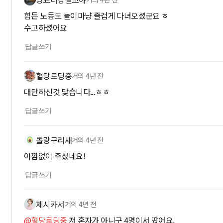
힘든 노동도 놀이마냥 즐겁게 다녀오셨군요 ㅎ
수고하셨어요
답글쓰기
혈당로딩중
거의 4년 전
대단하신것 맞습니다...ㅎㅎ
답글쓰기
똘랑구리새
거의 4년 전
아낌없이 주셨네요!
답글쓰기
제시카서
거의 4년 전
@혈당로딩중
저 혼자가 아니구 4명이서 땄어요.