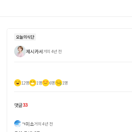
오늘의식단
제시카서
거의 4년 전
12명
1명
6명
1명
33
댓글
ㄱ미소
거의 4년 전