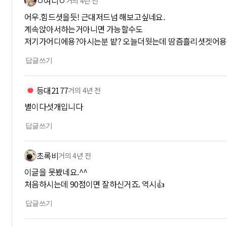
ㅇ여니ㅇ
거의 4년 전
어우.힘드셧을듯! 근대저드넘 해보고싶네요.
계속앉아서하는거아니면 가능할수도
저기가어디에용?아시는분 밭? 오늘더웟는데 땀즘흘리셧겟어용.
답글쓰기
등대2177
거의 4년 전
별이다섯개입니다
답글쓰기
초록비
거의 4년 전
이글을 못봤네요.^^
처음하시는데 90점이면 잘하신거죠. 역시👍
답글쓰기