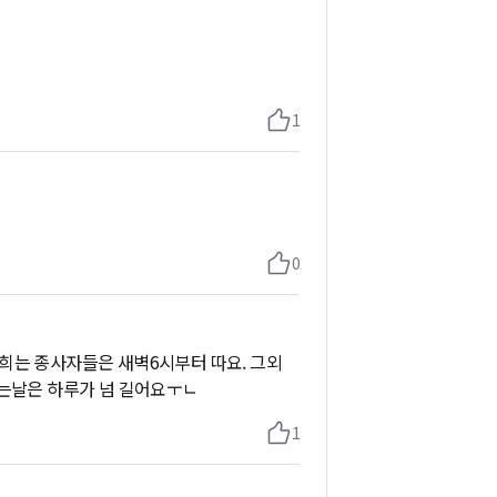
1
0
희는 종사자들은 새벽6시부터 따요. 그외
따는날은 하루가 넘 길어요ㅜㄴ
1