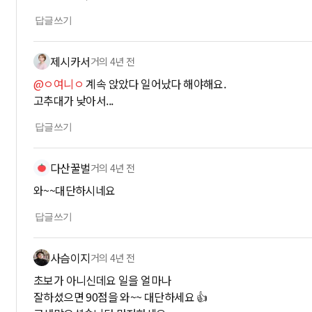
답글쓰기
제시카서
거의 4년 전
@ㅇ여니ㅇ
계속 앉았다 일어났다 해야해요.
고추대가 낮아서...
답글쓰기
다산꿀벌
거의 4년 전
와~~대단하시네요
답글쓰기
사슴이지
거의 4년 전
초보가 아니신데요 일을 얼마나
잘하셨으면 90점을 와~~ 대단하세요 👍