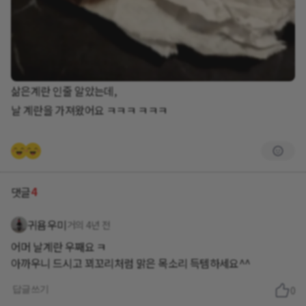
삶은계란 인줄 알았는데,
날 계란을 가져왔어요 ㅋㅋㅋ ㅋㅋㅋ
4
댓글
귀욤우미
거의 4년 전
어머 날계란 우째요 ㅋ
아까우니 드시고 꾀꼬리처럼 맑은 목소리 득템하세요^^
답글쓰기
0