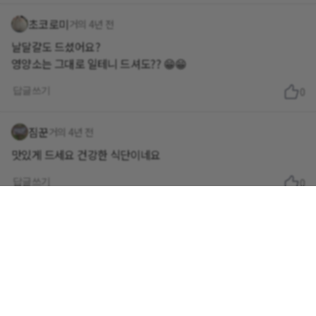
초코로미
거의 4년 전
날달걀도 드셨어요?
영양소는 그대로 일테니 드셔도?? 😁😁
답글쓰기
0
짐꾼
거의 4년 전
맛있게 드세요 건강한 식단이네요
답글쓰기
0
계란말2
거의 4년 전
아이쿠야🤣🤣🤣 난감하네요 날달걀 우째요ㅜㅜㅜ 채소만드시면
허하실텐데 ㅠㅠ 오늘하루도 홧팅입니다! 😃👍👍
답글쓰기
1