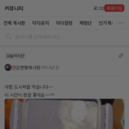
커뮤니티
로그인
회원가입
전체 게시판
닥다공지
닥다칼럼
체험단
인기게시글
오늘의식단
건강한행복사랑
거의 4년 전
아침 도시락을 먹습니다~~
이 시간이 정말 좋아요~~^^