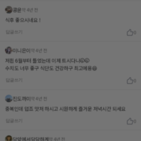
콩윤
약 4년 전
식후 좋으시네요 !
답글쓰기
0
미니은이
약 4년 전
저흰 6월부터 틀었는데 이제 트시다니🤭🤭
수치도 너무 좋구 식단도 건강하구 최고에용😆
답글쓰기
0
진도까미
약 4년 전
중복인데 덥죠 맛저 하시고 시원하게 즐거운 저녁시간 되세요
답글쓰기
0
당앞에서당당하게
약 4년 전