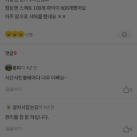
점심엔 스쿼트 100개 파닥이 600개했어요
아주 땀으로 샤워를 했네요 ㅎㅎ
+2명
6
댓글
홍찌
약 4년 전
식단사진볼때마다 너무 이뻐요~
답글쓰기
0
걸어서잡는당
약 4년 전
관리를 참 잘 하십니다.
답글쓰기
0