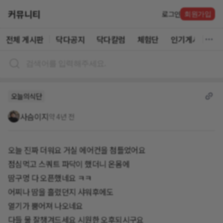
커뮤니티
로그인
회원가입
전체 게시판
닥다공지
닥다칼럼
체험단
인기게시글
오늘의식단
사슴이지
약 4년 전
오늘 진짜 더워요 거실 에어컨을 첨틀었어요
점심먹고 스쿼트 파닥이 했더니 온몸에
땀구멍 다 오픈했네요 ㅋㅋ
어찌나 땀을 흘렸던지 샤워후에도
열기가 뿜어져 나오네요
다들 물 잘챙겨드세요 시원한 오후되시구요