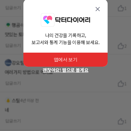
답글쓰기
1
행곰
4년 이상 전
맛있는 토마도 많이먹고 건강해져요
나의 건강을 기록하고,
보고서와 통계 기능을 이용해 보세요.
답글쓰기
2
앱에서 보기
강오틸리아
4년 이상 전
괜찮아요! 웹으로 볼게요
여러가지 방법으로 먹어요~^^
답글쓰기
1
스틸
4년 이상 전
네
답글쓰기
1