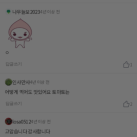
나무늘보2023
4년 이상 전
ㅇ
답글쓰기
1
인사만사
4년 이상 전
어떻게 먹어도 맛있어요 토마토는
답글쓰기
2
losa0512
4년 이상 전
고맙습니다 감사합니다