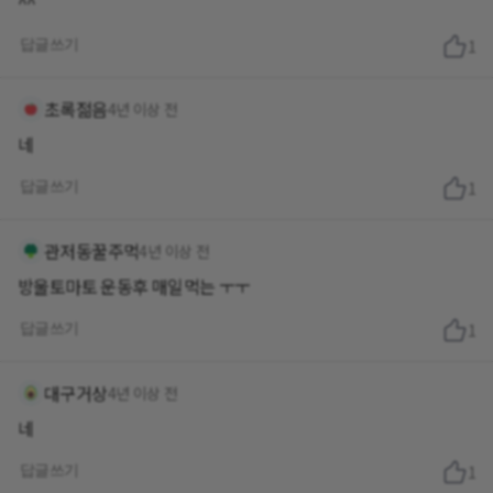
^^
답글쓰기
1
초록젊음
4년 이상 전
네
답글쓰기
1
관저동꿀주먹
4년 이상 전
방울토마토 운동후 매일먹는 ㅜㅜ
답글쓰기
1
대구거상
4년 이상 전
네
답글쓰기
1