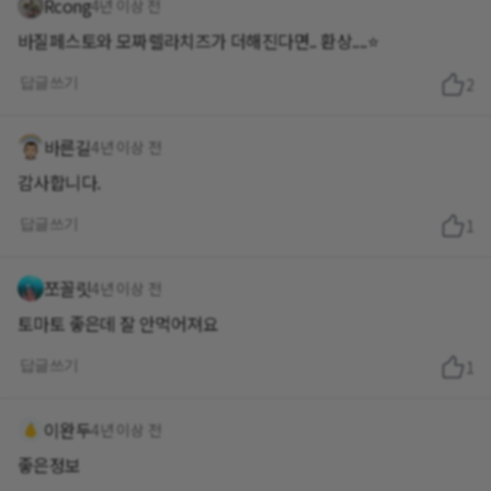
Rcong
4년 이상 전
바질페스토와 모짜렐라치즈가 더해진다면.. 환상....⭐
답글쓰기
2
바른길
4년 이상 전
감사합니다.
답글쓰기
1
쪼꼴릿
4년 이상 전
토마토 좋은데 잘 안먹어져요
답글쓰기
1
이완두
4년 이상 전
좋은정보