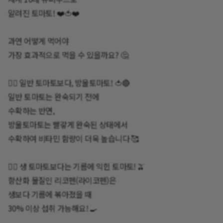
알려진 토마토! ❤️🍅❤️
과연 어떻게 먹어야
가장 효과적으로 먹을 수 있을까요? 🤔
👉🏻 일반 토마토보다, 방울토마토! 🍅🔴
일반 토마토는 완숙되기 전에
수확하는 반면,
방울토마토는 빨갛게 완숙된 상태에서
수확하여 비타민 함량이 더욱 높습니다 🥰
👉🏻 생 토마토보다는 기름에 익힌 토마토! 🫒
항산화 물질인 리코펜(라이코펜)은
생보다 기름에 볶아졌을 때
30% 이상 섭취 가능해요! 🍳