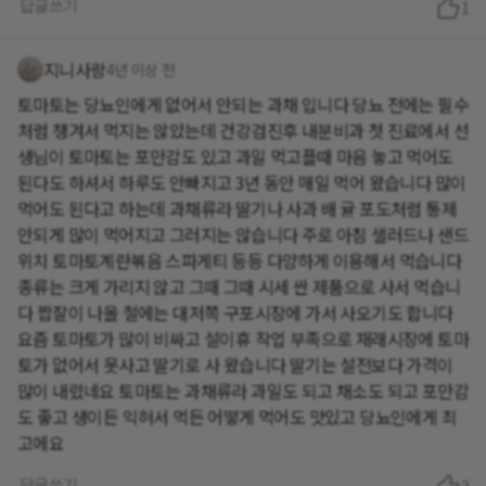
답글쓰기
1
지니사랑
4년 이상 전
토마토는 당뇨인에게 없어서 안되는 과채 입니다 당뇨 전에는 필수
처럼 챙겨서 먹지는 않았는데 건강검진후 내분비과 첫 진료에서 선
생님이 토마토는 포만감도 있고 과일 먹고플때 마음 놓고 먹어도
된다도 하셔서 하루도 안빠지고 3년 동안 매일 먹어 왔습니다 많이
먹어도 된다고 하는데 과채류라 딸기나 사과 배 귤 포도처럼 통제
안되게 많이 먹어지고 그러지는 않습니다 주로 아침 샐러드나 샌드
위치 토마토계란볶음 스파게티 등등 다양하게 이용해서 먹습니다
종류는 크게 가리지 않고 그때 그때 시세 싼 제품으로 사서 먹습니
다 짭잘이 나올 철에는 대저쪽 구포시장에 가서 사오기도 합니다
요즘 토마토가 많이 비싸고 설이휴 작업 부족으로 재래시장에 토마
토가 없어서 못사고 딸기로 사 왔습니다 딸기는 설전보다 가격이
많이 내렸네요 토마토는 과채류라 과일도 되고 채소도 되고 포만감
도 좋고 생이든 익혀서 먹든 어떻게 먹어도 맛있고 당뇨인에게 최
고에요
답글쓰기
3