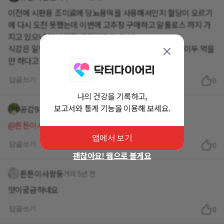
이전에 시판용 조미료에 당뇨용떡을 사용해서인지 혈당이 오르기
에 다시 도전 못했는데 이번에 고추장 구매하고 알룰로스 까지 가
지고 있으니 다시 도전 해볼려구요~*^^*
식감은 일반 떡볶이와는 차이가 있지만 비당뇨인 저희아이두 먹을
만 하다고 하더라구요
답글쓰기
0
나의 건강을 기록하고,
보고서와 통계 기능을 이용해 보세요.
공감9
거의 5년 전
@튼튼이사랑둥
백미 말고 헌미 먹는느낌
앱에서 보기
답글쓰기
0
괜찮아요! 웹으로 볼게요
튼튼이사랑둥
거의 5년 전
맛이궁금하네요
답글쓰기
0