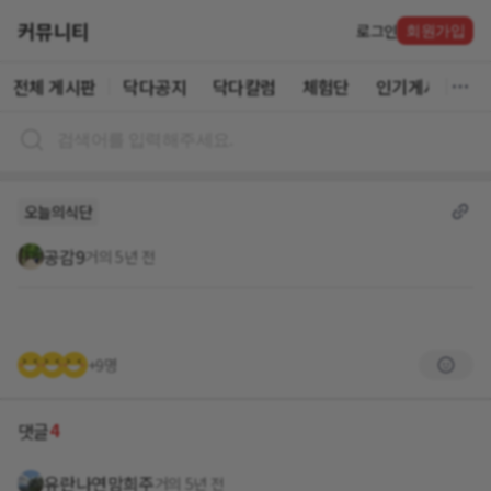
커뮤니티
로그인
회원가입
전체 게시판
닥다공지
닥다칼럼
체험단
인기게시글
오늘의식단
공감9
거의 5년 전
+9명
4
댓글
유란나연맘희주
거의 5년 전